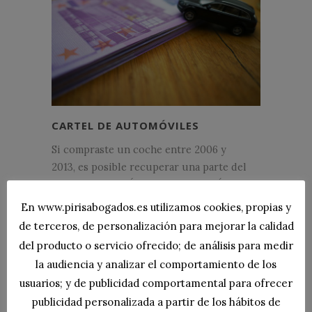
CARTEL DE AUTOMÓVILES
Si compraste un coche entre 2006 y
2013, es posible recuperar una parte del
precio. ¿EN QUÉ CONSISTE EL CÁRTEL
DE AUTOMÓVILES? Durante los años
En www.pirisabogados.es utilizamos cookies, propias y
2006 a 2013 las empresas de vehículos
de terceros, de personalización para mejorar la calidad
(un 91% del mercado) se intercambiaron
del producto o servicio ofrecido; de análisis para medir
información confidencial y
la audiencia y analizar el comportamiento de los
comercialmente sensible para reducir la
usuarios; y de publicidad comportamental para ofrecer
incertidumbre...
publicidad personalizada a partir de los hábitos de