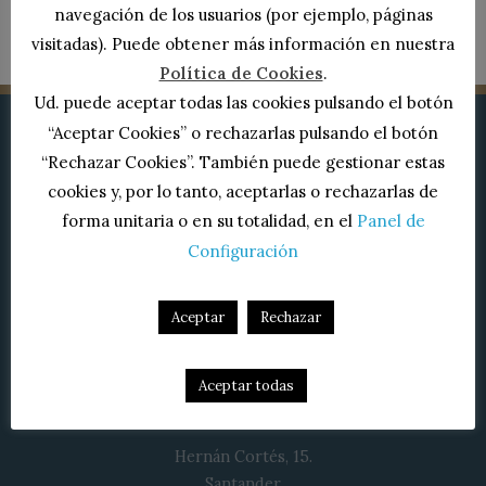
21 enero, 2022
/
0 Comentarios
navegación de los usuarios (por ejemplo, páginas
visitadas). Puede obtener más información en nuestra
Política de Cookies
.
Ud. puede aceptar todas las cookies pulsando el botón
“Aceptar Cookies” o rechazarlas pulsando el botón
“Rechazar Cookies”. También puede gestionar estas
cookies y, por lo tanto, aceptarlas o rechazarlas de
forma unitaria o en su totalidad, en el
Panel de
Configuración
(+34) 942 212 606
Aceptar
Rechazar
Aceptar todas
Hernán Cortés, 15.
Santander