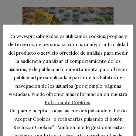
En www.pirisabogados.es utilizamos cookies, propias y
de terceros, de personalización para mejorar la calidad
del producto o servicio ofrecido; de análisis para medir
la audiencia y analizar el comportamiento de los
usuarios; y de publicidad comportamental para ofrecer
UN SEGURO NO ANULA LOS
publicidad personalizada a partir de los hábitos de
DERECHOS ADQUIRIDOS EN UN
navegación de los usuarios (por ejemplo, páginas
CONTRATO DE COMPRA
visitadas). Puede obtener más información en nuestra
El Tribunal Supremo sostiene que los
Política de Cookies
.
derechos reconocidos legalmente al
Ud. puede aceptar todas las cookies pulsando el botón
comprador de una vivienda no son
“Aceptar Cookies” o rechazarlas pulsando el botón
renunciables al suscribir una póliza de
“Rechazar Cookies”. También puede gestionar estas
seguros. Además, el hecho de que el
cookies y, por lo tanto, aceptarlas o rechazarlas de